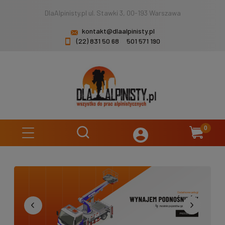
DlaAlpinisty.pl ul. Stawki 3, 00-193 Warszawa
kontakt@dlaalpinisty.pl
(22) 831 50 68
501 571 190