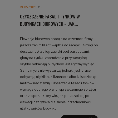
19-05-2026
-
CZYSZCZENIE FASAD I TYNKÓW W
BUDYNKACH BIUROWYCH – JAK
ZAPLANOWAĆ BEZPIECZNE PRACE
ELEWACYJNE?
Elewacja biurowca pracuje na wizerunek firmy
jeszcze zanim klient wejdzie do recepcji. Smugi po
deszczu, pył z ulicy, zacieki pod parapetami,
glony na tynku i zabrudzenia przy wentylacji
szybko odbierają budynkowi estetyczny wygląd.
Samo mycie nie wystarczy jednak, jeśli prace
odbywają się kilka, kilkanaście albo kilkadziesiąt
metrów nad ziemią. Czyszczenie fasad i tynków
wymaga dobrego planu, sprawdzonego sprzętu
oraz zespołu, który wie, jak poruszać się po
elewacji bez ryzyka dla siebie, przechodniów i
użytkowników budynku.