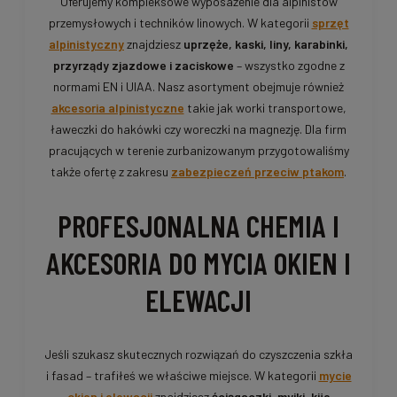
Oferujemy kompleksowe wyposażenie dla alpinistów
przemysłowych i techników linowych. W kategorii
sprzęt
alpinistyczny
znajdziesz
uprzęże, kaski, liny, karabinki,
przyrządy zjazdowe i zaciskowe
– wszystko zgodne z
normami EN i UIAA. Nasz asortyment obejmuje również
akcesoria alpinistyczne
takie jak worki transportowe,
ławeczki do hakówki czy woreczki na magnezję. Dla firm
pracujących w terenie zurbanizowanym przygotowaliśmy
także ofertę z zakresu
zabezpieczeń przeciw ptakom
.
PROFESJONALNA CHEMIA I
AKCESORIA DO MYCIA OKIEN I
ELEWACJI
Jeśli szukasz skutecznych rozwiązań do czyszczenia szkła
i fasad – trafiłeś we właściwe miejsce. W kategorii
mycie
okien i elewacji
znajdziesz
ściągaczki, myjki, kije