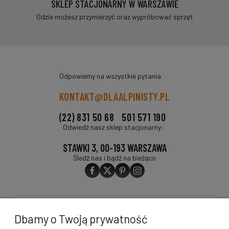
SKLEP STACJONARNY W WARSZAWIE
Gdzie możesz przymierzyć oraz wypróbować sprzęt
Odpowiemy na wszystkie pytania
KONTAKT@DLAALPINISTY.PL
(22) 831 50 68
501 571 190
Odwiedź nasz sklep stacjonarny:
STAWKI 3, 00-193 WARSZAWA
Śledź nas i bądź na bieżąco
O FIRMIE
Dbamy o Twoją prywatność