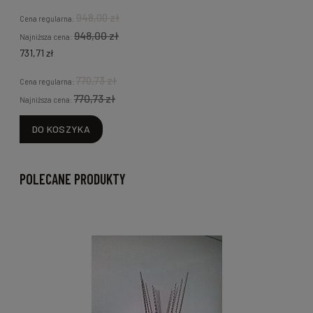
5
948,00 zł
Cena regularna:
948,00 zł
Najniższa cena:
731,71 zł
770,73 zł
Cena regularna:
770,73 zł
Najniższa cena:
DO KOSZYKA
POLECANE PRODUKTY