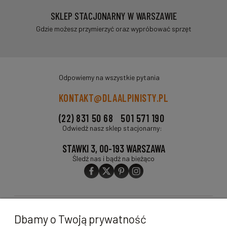
SKLEP STACJONARNY W WARSZAWIE
Gdzie możesz przymierzyć oraz wypróbować sprzęt
Odpowiemy na wszystkie pytania
KONTAKT@DLAALPINISTY.PL
(22) 831 50 68
501 571 190
Odwiedź nasz sklep stacjonarny:
STAWKI 3, 00-193 WARSZAWA
Śledź nas i bądź na bieżąco
O FIRMIE
Dbamy o Twoją prywatność