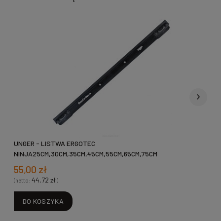
UNGER - LISTWA ERGOTEC
U
NINJA25CM,30CM,35CM,45CM,55CM,65CM,75CM
C
55,00 zł
44,72 zł
(netto:
)
(
DO KOSZYKA