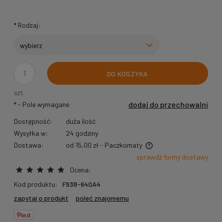
*
Rodzaj:
DO KOSZYKA
szt.
dodaj do przechowalni
*
- Pole wymagane
Dostępność:
duża ilość
Wysyłka w:
24 godziny
Dostawa:
od 15,00 zł
- Paczkomaty
Cena nie zawiera ewentualnych kosztów płatności
sprawdź formy dostawy
Ocena:
Kod produktu:
F938-640A4
zapytaj o produkt
poleć znajomemu