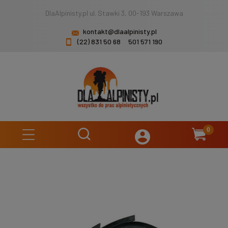
DlaAlpinisty.pl ul. Stawki 3, 00-193 Warszawa
kontakt@dlaalpinisty.pl
(22) 831 50 68
501 571 190