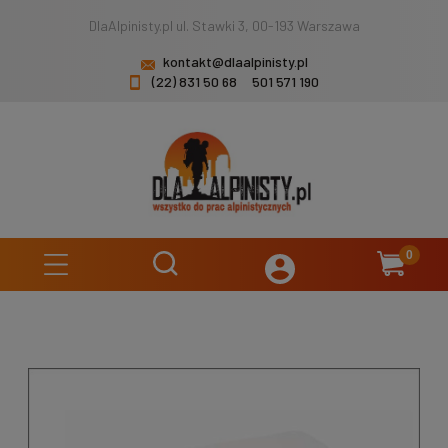
DlaAlpinisty.pl ul. Stawki 3, 00-193 Warszawa
kontakt@dlaalpinisty.pl
(22) 831 50 68
501 571 190