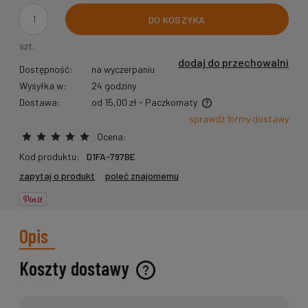
DO KOSZYKA
szt.
dodaj do przechowalni
Dostępność:
na wyczerpaniu
Wysyłka w:
24 godziny
Dostawa:
od 15,00 zł
- Paczkomaty
Cena nie zawiera ewentualnych kosztów płatności
sprawdź formy dostawy
Ocena:
Kod produktu:
D1FA-797BE
zapytaj o produkt
poleć znajomemu
Opis
Koszty dostawy
Cena nie zawiera ewentualnych kosztów płatności