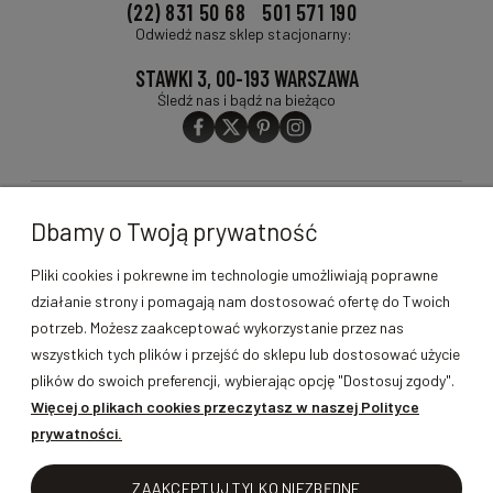
(22) 831 50 68
501 571 190
Odwiedź nasz sklep stacjonarny:
STAWKI 3, 00-193 WARSZAWA
Śledź nas i bądź na bieżąco
O FIRMIE
Dbamy o Twoją prywatność
PRODUKTY
Pliki cookies i pokrewne im technologie umożliwiają poprawne
działanie strony i pomagają nam dostosować ofertę do Twoich
MOJE KONTO
potrzeb. Możesz zaakceptować wykorzystanie przez nas
wszystkich tych plików i przejść do sklepu lub dostosować użycie
GWARANCJA I ZWROTY
plików do swoich preferencji, wybierając opcję "Dostosuj zgody".
Więcej o plikach cookies przeczytasz w naszej Polityce
prywatności.
POMOC
ZAAKCEPTUJ TYLKO NIEZBĘDNE