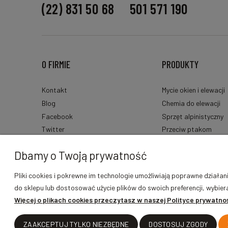
(22) 831 50 68
501 571 190
O FIRMIE
PRODUKTY
Kontakt
Mycie okien i elewacji
Blog
Chemia do elewacji
Facebook
Sprzęt alpinistyczny
Twitter
Przeciw ptakom
Pinterest
Montaż reklam
Dbamy o Twoją prywatność
Instagram
Dla firm sprzątającyc
Papier i ręczniki
Pliki cookies i pokrewne im technologie umożliwiają poprawne działa
do sklepu lub dostosować użycie plików do swoich preferencji, wybier
Więcej o plikach cookies przeczytasz w naszej Polityce prywatnoś
ZAAKCEPTUJ TYLKO NIEZBĘDNE
DOSTOSUJ ZGODY