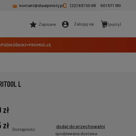
kontakt@dlaalpinisty.pl
(22) 831 50 68
501 571 190
Zaloguj się
Zapisane
(pusty)
M
PODNOŚNIKI
PROMOCJE
RITOOL L
0 zł
5 zł
dodaj do przechowalni
Dostępność:
spodziewana dostawa