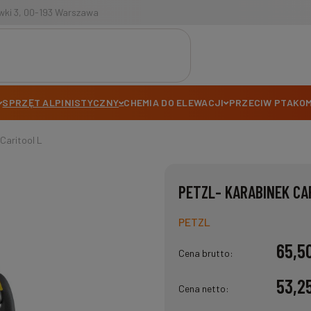
tawki 3, 00-193 Warszawa
SPRZĘT ALPINISTYCZNY
CHEMIA DO ELEWACJI
PRZECIW PTAKO
Caritool L
PETZL- KARABINEK CA
PETZL
65,5
Cena brutto:
53,2
Cena netto: