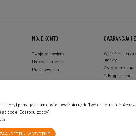
MOJE KONTO
GWARANCJA I 
Twoje zamówienia
Wzór formularza 
umowy
Ustawienia konta
Zwroty i reklamac
Przechowalnia
Odstąpienie od 
Rękojmia - wzór i
h
nie strony i pomagają nam dostosować ofertę do Twoich potrzeb. Możesz z
ając opcję "Dostosuj zgody".
ci.
ZAAKCEPTUJ WSZYSTKIE