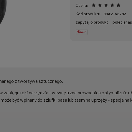
Ocena:
Kod produktu:
99A2-48783
zapytaj o produkt
poleć zna
onanego z tworzywa sztucznego.
zasięgu ręki narzędzia - wewnętrzna prowadnica optymalizuje uł
oże być wpinany do szlufki pasa lub taśm na uprzęży - specjalna k