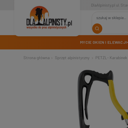
DlaAlpinisty.pl ul. S
MYCIE OKIEN I ELEWACJI
Strona główna
Sprzęt alpinistyczny
PETZL- Karabinek 