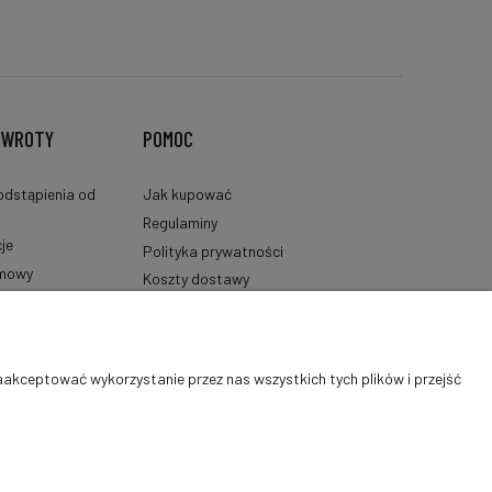
ZWROTY
POMOC
odstąpienia od
Jak kupować
Regulaminy
je
Polityka prywatności
umowy
Koszty dostawy
 informacja
Sposoby płatności
Ustawienia plików cookies
aakceptować wykorzystanie przez nas wszystkich tych plików i przejść