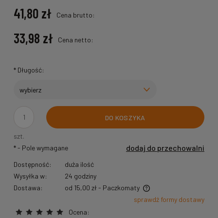
41,80 zł
Cena brutto:
33,98 zł
Cena netto:
*
Długość:
DO KOSZYKA
szt.
dodaj do przechowalni
*
- Pole wymagane
Dostępność:
duża ilość
Wysyłka w:
24 godziny
Dostawa:
od 15,00 zł
- Paczkomaty
Cena nie zawiera ewentualnych kosztów płatności
sprawdź formy dostawy
Ocena: