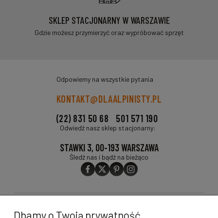
SKLEP STACJONARNY W WARSZAWIE
Gdzie możesz przymierzyć oraz wypróbować sprzęt
Odpowiemy na wszystkie pytania
KONTAKT@DLAALPINISTY.PL
(22) 831 50 68
501 571 190
Odwiedź nasz sklep stacjonarny:
STAWKI 3, 00-193 WARSZAWA
Śledź nas i bądź na bieżąco
O FIRMIE
Dbamy o Twoją prywatność