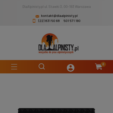
DlaAlpinisty.pl ul. Stawki 3, 00-193 Warszawa
kontakt@dlaalpinisty.pl
(22) 831 50 68
501 571 190