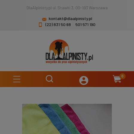
DlaAlpinisty.pl ul. Stawki 3, 00-193 Warszawa
kontakt@dlaalpinisty.pl
(22) 831 50 68
501 571 190