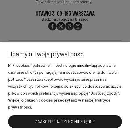
Odwiedź nasz sklep stacjonarny:
STAWKI 3, 00-193 WARSZAWA
Śledź nas i bądź na bieżąco
O FIRMIE
Dbamy o Twoją prywatność
PRODUKTY
Pliki cookies i pokrewne im technologie umożliwiają poprawne
działanie strony i pomagają nam dostosować ofertę do Twoich
MOJE KONTO
potrzeb. Możesz zaakceptować wykorzystanie przez nas
wszystkich tych plików i przejść do sklepu lub dostosować użycie
GWARANCJA I ZWROTY
plików do swoich preferencji, wybierając opcję "Dostosuj zgody".
Więcej o plikach cookies przeczytasz w naszej Polityce
prywatności.
POMOC
ZAAKCEPTUJ TYLKO NIEZBĘDNE