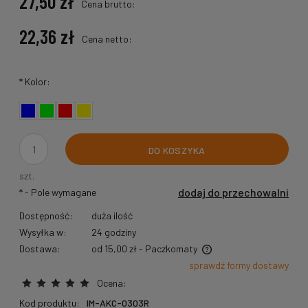
27,50 zł
Cena brutto:
22,36 zł
Cena netto:
*
Kolor:
DO KOSZYKA
szt.
dodaj do przechowalni
*
- Pole wymagane
Dostępność:
duża ilość
Wysyłka w:
24 godziny
Dostawa:
od 15,00 zł
- Paczkomaty
Cena nie zawiera ewentualnych kosztów płatności
sprawdź formy dostawy
Ocena:
Kod produktu:
IM-AKC-0303R