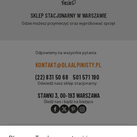
SKLEP STACJONARNY W WARSZAWIE
Gdzie możesz przymierzyć oraz wypróbować sprzęt
Odpowiemy na wszystkie pytania
KONTAKT@DLAALPINISTY.PL
(22) 831 50 68
501 571 190
Odwiedź nasz sklep stacjonarny:
STAWKI 3, 00-193 WARSZAWA
Śledź nas i bądź na bieżąco
O FIRMIE