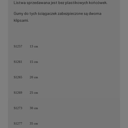
Listwa sprzedawana jest bez plastikowych końcówek.
Gumy do tych ściągaczek zabezpieczone są dwoma
klipsami.
S1257
13 cm
S1261
15 cm
S1265
20 cm
S1269
25 cm
S1273
30 cm
S1277
35 cm