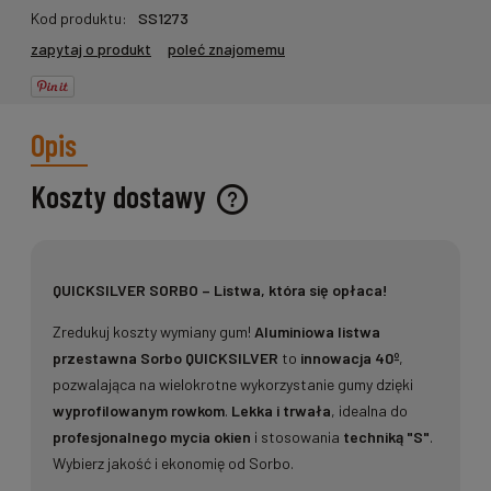
Kod produktu:
SS1273
zapytaj o produkt
poleć znajomemu
Opis
Koszty dostawy
Cena nie zawiera ewentualnych kosztów płatności
QUICKSILVER SORBO – Listwa, która się opłaca!
Zredukuj koszty wymiany gum!
Aluminiowa listwa
przestawna Sorbo QUICKSILVER
to
innowacja 40º
,
pozwalająca na wielokrotne wykorzystanie gumy dzięki
wyprofilowanym rowkom
.
Lekka i trwała
, idealna do
profesjonalnego mycia okien
i stosowania
techniką "S"
.
Wybierz jakość i ekonomię od Sorbo.