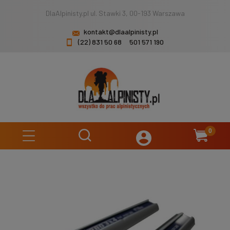
DlaAlpinisty.pl ul. Stawki 3, 00-193 Warszawa
kontakt@dlaalpinisty.pl
(22) 831 50 68
501 571 190