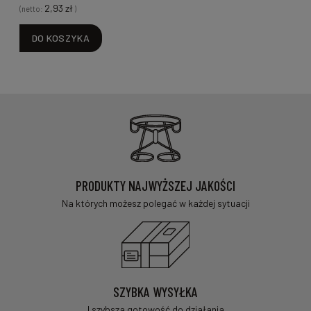
2,93 zł
(netto:
)
(
DO KOSZYKA
PRODUKTY NAJWYŻSZEJ JAKOŚCI
Na których możesz polegać w każdej sytuacji
SZYBKA WYSYŁKA
I szybsza gotowość do działania