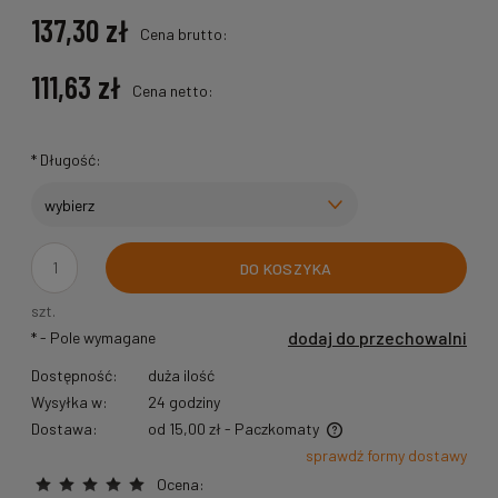
137,30 zł
Cena brutto:
111,63 zł
Cena netto:
*
Długość:
DO KOSZYKA
szt.
dodaj do przechowalni
*
- Pole wymagane
Dostępność:
duża ilość
Wysyłka w:
24 godziny
Dostawa:
od 15,00 zł
- Paczkomaty
Cena nie zawiera ewentualnych kosztów płatności
sprawdź formy dostawy
Ocena: