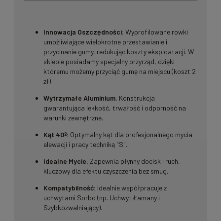
Innowacja Oszczędności:
Wyprofilowane rowki
umożliwiające wielokrotne przestawianie i
przycinanie gumy, redukując koszty eksploatacji. W
sklepie posiadamy specjalny przyrząd, dzięki
któremu możemy przyciąć gumę na miejscu (koszt 2
zł)
Wytrzymałe Aluminium:
Konstrukcja
gwarantująca lekkość, trwałość i odporność na
warunki zewnętrzne.
Kąt 40º:
Optymalny kąt dla profesjonalnego mycia
elewacji i pracy techniką "S".
Idealne Mycie:
Zapewnia płynny docisk i ruch,
kluczowy dla efektu czyszczenia bez smug.
Kompatybilność:
Idealnie współpracuje z
uchwytami Sorbo (np. Uchwyt Łamany i
Szybkozwalniający).