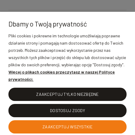
O FIRMIE
Dbamy o Twoją prywatność
PRODUKTY
Pliki cookies i pokrewne im technologie umożliwiają poprawne
działanie strony i pomagają nam dostosować ofertę do Twoich
MOJE KONTO
potrzeb. Możesz zaakceptować wykorzystanie przez nas
wszystkich tych plików i przejść do sklepu lub dostosować użycie
GWARANCJA I ZWROTY
plików do swoich preferencji, wybierając opcję "Dostosuj zgody".
Więcej o plikach cookies przeczytasz w naszej Polityce
prywatności.
POMOC
ZAAKCEPTUJ TYLKO NIEZBĘDNE
DOSTOSUJ ZGODY
POKAŻ PEŁNĄ WERSJĘ STRONY
ZAAKCEPTUJ WSZYSTKIE