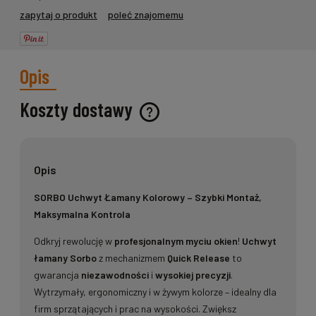
zapytaj o produkt
poleć znajomemu
Opis
Koszty dostawy
Cena nie zawiera ewentualnych kosztów płatności
Opis
SORBO Uchwyt Łamany Kolorowy – Szybki Montaż,
Maksymalna Kontrola
Odkryj rewolucję w
profesjonalnym myciu okien
!
Uchwyt
łamany Sorbo
z mechanizmem
Quick Release
to
gwarancja
niezawodności
i
wysokiej precyzji
.
Wytrzymały, ergonomiczny i w żywym kolorze – idealny dla
firm sprzątających i prac na wysokości. Zwiększ