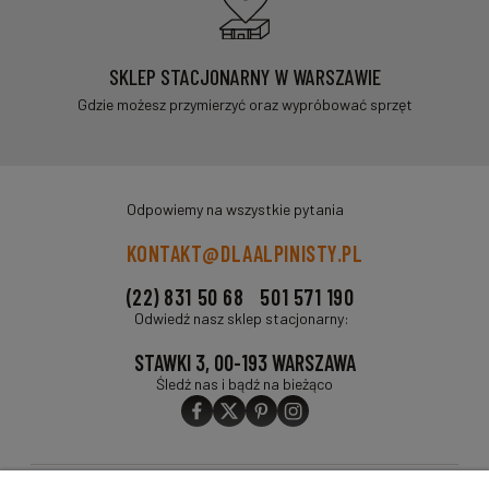
SKLEP STACJONARNY W WARSZAWIE
Gdzie możesz przymierzyć oraz wypróbować sprzęt
Odpowiemy na wszystkie pytania
KONTAKT@DLAALPINISTY.PL
(22) 831 50 68
501 571 190
Odwiedź nasz sklep stacjonarny:
STAWKI 3, 00-193 WARSZAWA
Śledź nas i bądź na bieżąco
O FIRMIE