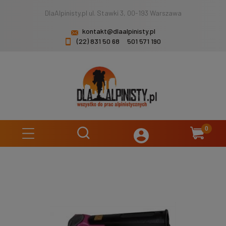
DlaAlpinisty.pl ul. Stawki 3, 00-193 Warszawa
kontakt@dlaalpinisty.pl
(22) 831 50 68
501 571 190