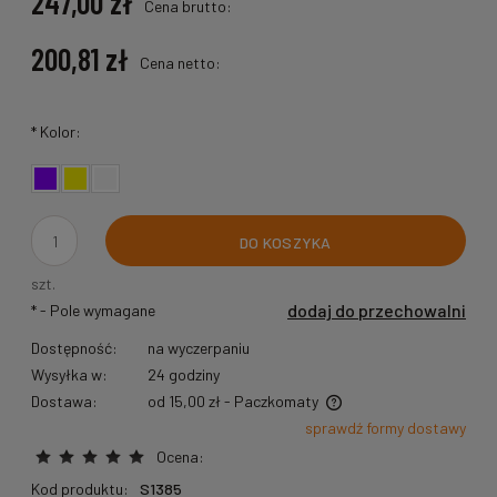
247,00 zł
Cena brutto:
200,81 zł
Cena netto:
*
Kolor:
DO KOSZYKA
szt.
dodaj do przechowalni
*
- Pole wymagane
Dostępność:
na wyczerpaniu
Wysyłka w:
24 godziny
Dostawa:
od 15,00 zł
- Paczkomaty
Cena nie zawiera ewentualnych kosztów płatności
sprawdź formy dostawy
Ocena:
Kod produktu:
S1385