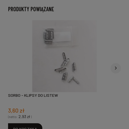
PRODUKTY POWIĄZANE
SORBO - KLIPSY DO LISTEW
3,60 zł
2,93 zł
(netto:
)
(
DO KOSZYKA