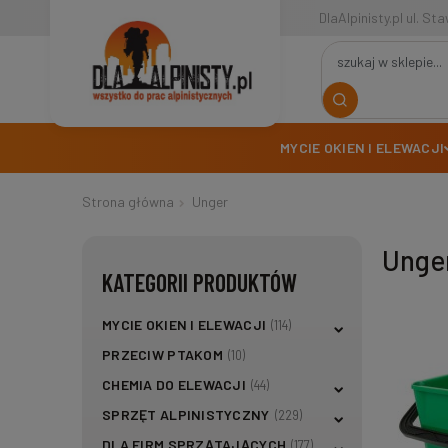
DlaAlpinisty.pl ul. S
MYCIE OKIEN I ELEWACJI
Strona główna
Unger
Unge
KATEGORII PRODUKTÓW
MYCIE OKIEN I ELEWACJI
(114)
PRZECIW PTAKOM
(10)
CHEMIA DO ELEWACJI
(44)
SPRZĘT ALPINISTYCZNY
(229)
DLA FIRM SPRZĄTAJĄCYCH
(177)