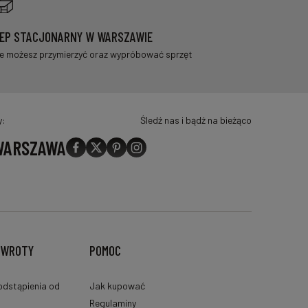
EP STACJONARNY W WARSZAWIE
e możesz przymierzyć oraz wypróbować sprzęt
y:
Śledź nas i bądź na bieżąco
 WARSZAWA
ZWROTY
POMOC
odstąpienia od
Jak kupować
Regulaminy