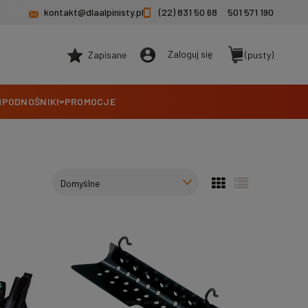
kontakt@dlaalpinisty.pl
(22) 831 50 68
501 571 190
Zaloguj się
Zapisane
(pusty)
M
PODNOŚNIKI
PROMOCJE