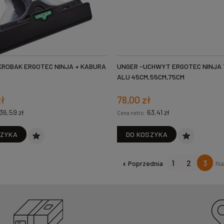
KROBAK ERGOTEC NINJA + KABURA
UNGER -UCHWYT ERGOTEC NINJA 
ALU 45CM,55CM,75CM
zł
78,00 zł
36,59 zł
63,41 zł
Cena netto:
SZYKA
DO KOSZYKA
1
2
3